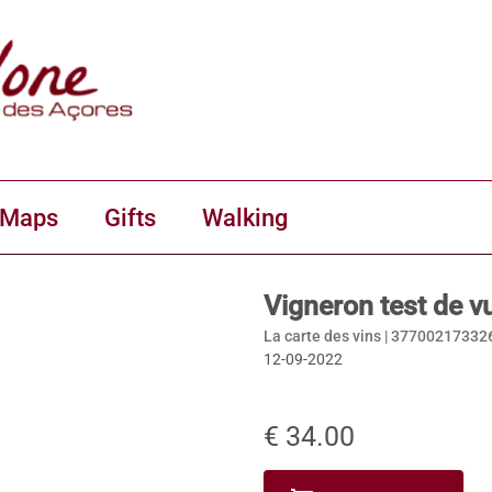
 Maps
Gifts
Walking
Vigneron test de v
La carte des vins |
37700217332
12-09-2022
€ 34.00