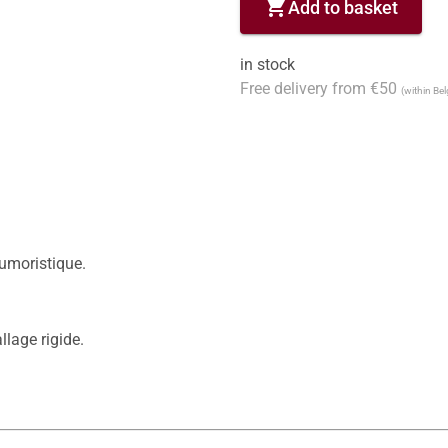
shopping_cart
Add to basket
in stock
Free delivery from €50
(within Be
umoristique.

llage rigide.