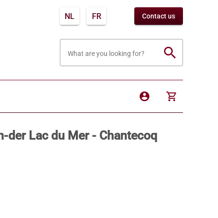
NL
FR
Contact us
search
What are you looking for?
account_circle
shopping_cart
n-der Lac du Mer - Chantecoq