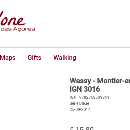
 Maps
Gifts
Walking
Wassy - Montier-e
IGN 3016
IGN |
9782758533351
Série Bleue
25-09-2014
€ 15.80