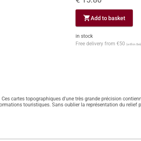
shopping_cart
Add to basket
in stock
Free delivery from €50
(within Be
 Ces cartes topographiques d'une très grande précision contiennen
nformations touristiques. Sans oublier la représentation du relief 