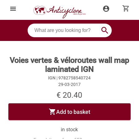
shopping_cart
menu
account_circle
search
Voies vertes & véloroutes wall map
laminated IGN
IGN |
9782758540724
29-03-2017
€ 20.40
shopping_cart
Add to basket
in stock