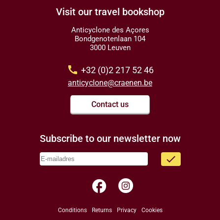
Visit our travel bookshop
Anticyclone des Açores
Bondgenotenlaan 104
3000 Leuven
call
+32 (0)2 217 52 46
anticyclone@craenen.be
Contact us
Subscribe to our newsletter now
done
facebook
Conditions
Returns
Privacy
Cookies