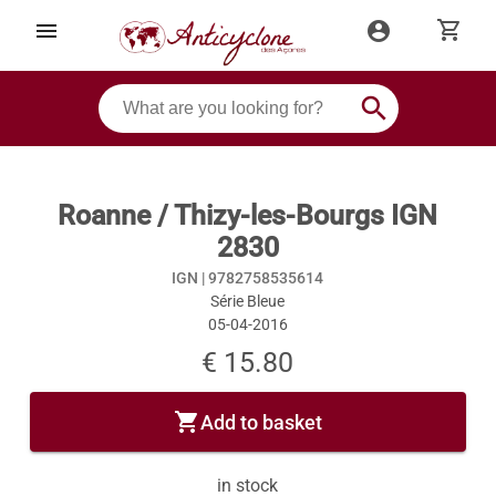
shopping_cart
menu
account_circle
search
Roanne / Thizy-les-Bourgs IGN
2830
IGN |
9782758535614
Série Bleue
05-04-2016
€ 15.80
shopping_cart
Add to basket
in stock