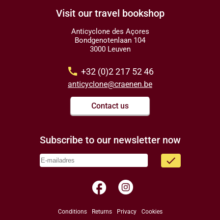
Visit our travel bookshop
Anticyclone des Açores
Bondgenotenlaan 104
3000 Leuven
call
+32 (0)2 217 52 46
anticyclone@craenen.be
Contact us
Subscribe to our newsletter now
done
facebook
Conditions
Returns
Privacy
Cookies