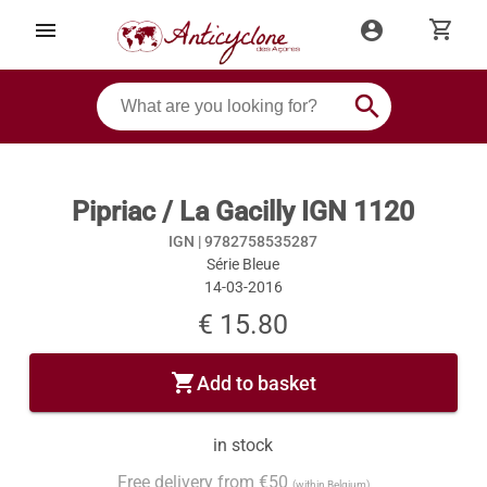
shopping_cart
menu
account_circle
search
Pipriac / La Gacilly IGN 1120
IGN |
9782758535287
Série Bleue
14-03-2016
€ 15.80
shopping_cart
Add to basket
in stock
Free delivery from €50
(within Belgium)