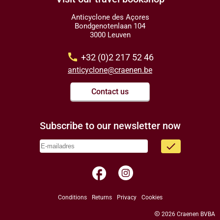
Anticyclone des Açores
Bondgenotenlaan 104
3000 Leuven
call
+32 (0)2 217 52 46
anticyclone@craenen.be
Contact us
Subscribe to our newsletter now
done
facebook
Conditions
Returns
Privacy
Cookies
copyright
2026 Craenen BVBA