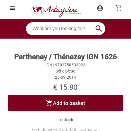
shopping_cart
menu
account_circle
search
Parthenay / Thénezay IGN 1626
IGN |
9782758533023
Série Bleue
25-09-2014
€ 15.80
shopping_cart
Add to basket
in stock
Free delivery from €50
(within Belgium)