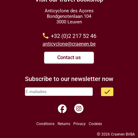
Anticyclone des Açores
Bondgenotenlaan 104
3000 Leuven
call
+32 (0)2 217 52 46
anticyclone@craenen.be
Contact us
Subscribe to our newsletter now
done
facebook
Conditions
Returns
Privacy
Cookies
copyright
2026 Craenen BVBA