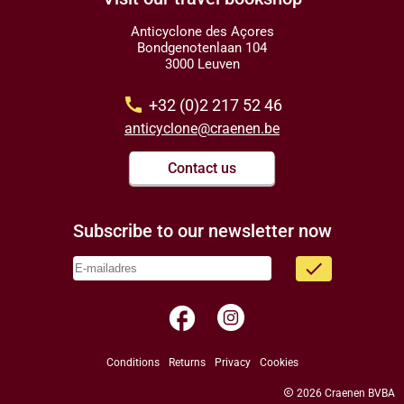
Anticyclone des Açores
Bondgenotenlaan 104
3000 Leuven
call
+32 (0)2 217 52 46
anticyclone@craenen.be
Contact us
Subscribe to our newsletter now
done
facebook
Conditions
Returns
Privacy
Cookies
copyright
2026 Craenen BVBA