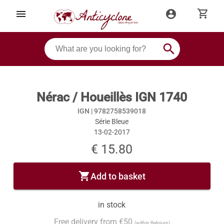
shopping_cart
menu
account_circle
search
Nérac / Houeillès IGN 1740
IGN |
9782758539018
Série Bleue
13-02-2017
€ 15.80
shopping_cart
Add to basket
in stock
Free delivery from €50
(within Belgium)