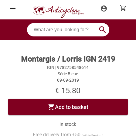
shopping_cart
menu
account_circle
search
Montargis / Lorris IGN 2419
IGN |
9782758548614
Série Bleue
09-09-2019
€ 15.80
shopping_cart
Add to basket
in stock
Free delivery from €50
(within Belgium)