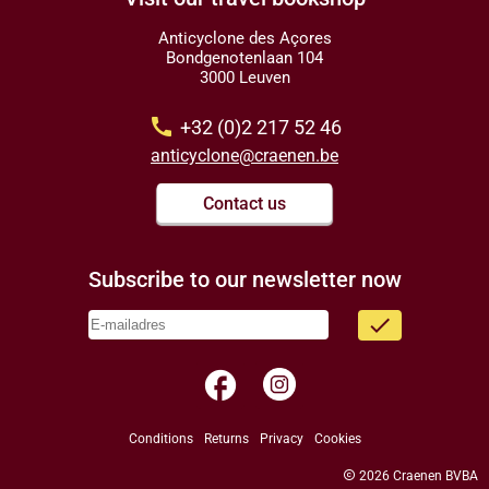
Anticyclone des Açores
Bondgenotenlaan 104
3000 Leuven
call
+32 (0)2 217 52 46
anticyclone@craenen.be
Contact us
Subscribe to our newsletter now
done
facebook
Conditions
Returns
Privacy
Cookies
copyright
2026 Craenen BVBA