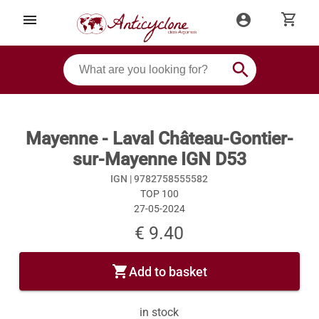
shopping_cart
menu
account_circle
search
Mayenne - Laval Château-Gontier-
sur-Mayenne IGN D53
IGN |
9782758555582
TOP 100
27-05-2024
€ 9.40
shopping_cart
Add to basket
in stock