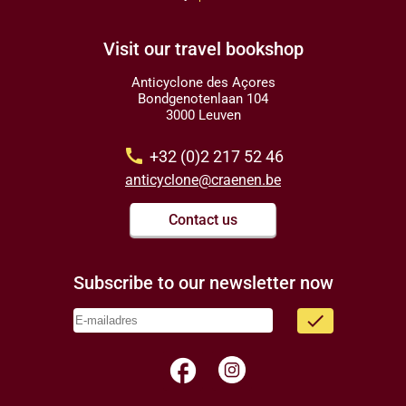
Visit our travel bookshop
Anticyclone des Açores
Bondgenotenlaan 104
3000 Leuven
call
+32 (0)2 217 52 46
anticyclone@craenen.be
Contact us
Subscribe to our newsletter now
done
facebook