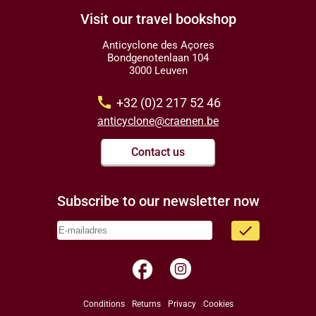
Visit our travel bookshop
Anticyclone des Açores
Bondgenotenlaan 104
3000 Leuven
call
+32 (0)2 217 52 46
anticyclone@craenen.be
Contact us
Subscribe to our newsletter now
done
facebook
Conditions
Returns
Privacy
Cookies