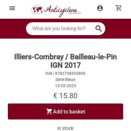
shopping_cart
menu
account_circle
search
Illiers-Combray / Bailleau-le-Pin
IGN 2017
IGN |
9782758553809
Série Bleue
15-05-2023
€ 15.80
shopping_cart
Add to basket
in stock