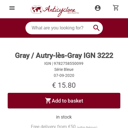
shopping_cart
menu
account_circle
search
Gray / Autry-lès-Gray IGN 3222
IGN |
9782758550099
Série Bleue
07-09-2020
€ 15.80
shopping_cart
Add to basket
in stock
Free delivery from €50
(within Belgium)