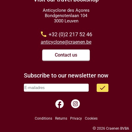
Anticyclone des Açores
Bondgenotenlaan 104
3000 Leuven
call
+32 (0)2 217 52 46
anticyclone@craenen.be
Contact us
Subscribe to our newsletter now
done
facebook
Conditions
Returns
Privacy
Cookies
copyright
2026 Craenen BVBA