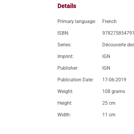
Details
Primary language:
French
ISBN:
97827585479
Series:
Découverte des
Imprint:
IGN
Publisher:
IGN
Publication Date:
17-06-2019
Weight:
108 grams
Height:
25 cm
Width:
11 cm