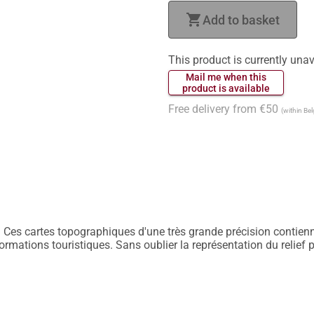
shopping_cart
Add to basket
This product is currently unav
 Mail me when this 
 product is available 
Free delivery from €50
(within Be
 Ces cartes topographiques d'une très grande précision contiennen
nformations touristiques. Sans oublier la représentation du relief 