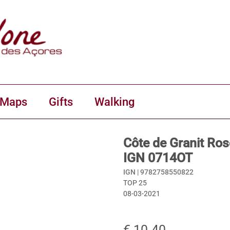
 Maps
Gifts
Walking
Côte de Granit Ro
IGN 0714OT
IGN |
9782758550822
TOP 25
08-03-2021
€ 10.40