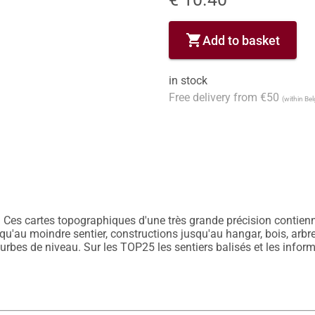
shopping_cart
Add to basket
in stock
Free delivery from €50
(within Be
 Ces cartes topographiques d'une très grande précision contiennen
u'au moindre sentier, constructions jusqu'au hangar, bois, arbre is
ourbes de niveau. Sur les TOP25 les sentiers balisés et les inform