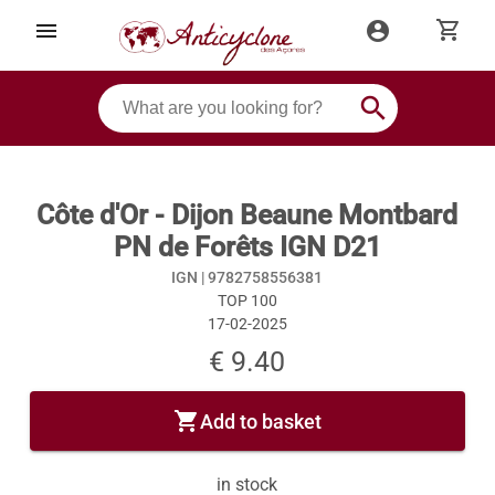
shopping_cart
menu
account_circle
search
Côte d'Or - Dijon Beaune Montbard
PN de Forêts IGN D21
IGN |
9782758556381
TOP 100
17-02-2025
€ 9.40
shopping_cart
Add to basket
in stock