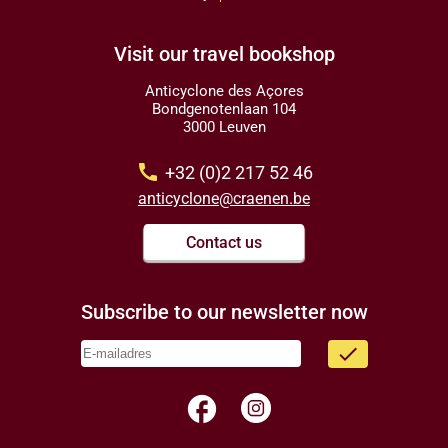
Visit our travel bookshop
Anticyclone des Açores
Bondgenotenlaan 104
3000 Leuven
call
+32 (0)2 217 52 46
anticyclone@craenen.be
Contact us
Subscribe to our newsletter now
done
facebook