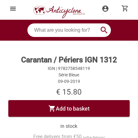
shopping_cart
menu
account_circle
search
Carantan / Périers IGN 1312
IGN |
9782758548119
Série Bleue
09-09-2019
€ 15.80
shopping_cart
Add to basket
in stock
Free delivery from €50
(within Belgium)