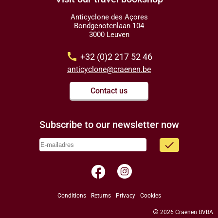
Anticyclone des Açores
Bondgenotenlaan 104
3000 Leuven
call
+32 (0)2 217 52 46
anticyclone@craenen.be
Contact us
Subscribe to our newsletter now
done
facebook
Conditions
Returns
Privacy
Cookies
copyright
2026 Craenen BVBA