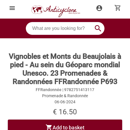
shopping_cart
menu
account_circle
search
Vignobles et Monts du Beaujolais à
pied - Au sein du Géoparc mondial
Unesco. 23 Promenades &
Randonnées FFRandonnée P693
FFRandonnée |
9782751413117
Promenade & Randonnée
06-06-2024
€ 16.50
shopping_cart
Add to basket