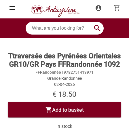
shopping_cart
menu
account_circle
search
Ttraversée des Pyrénées Orientales
GR10/GR Pays FFRandonnée 1092
FFRandonnée |
9782751413971
Grande Randonnée
02-04-2026
€ 18.50
shopping_cart
Add to basket
in stock