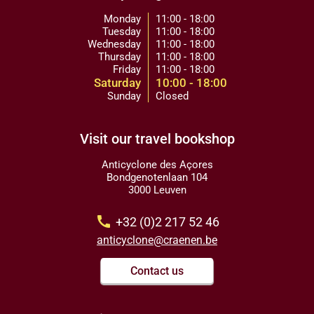
Monday
11:00 - 18:00
Tuesday
11:00 - 18:00
Wednesday
11:00 - 18:00
Thursday
11:00 - 18:00
Friday
11:00 - 18:00
Saturday
10:00 - 18:00
Sunday
Closed
Visit our travel bookshop
Anticyclone des Açores
Bondgenotenlaan 104
3000 Leuven
call
+32 (0)2 217 52 46
anticyclone@craenen.be
Contact us