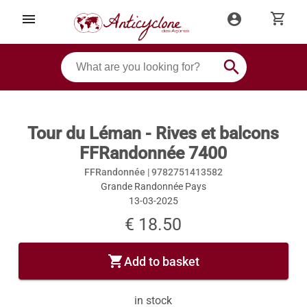
shopping_cart
menu
account_circle
search
Tour du Léman - Rives et balcons
FFRandonnée 7400
FFRandonnée |
9782751413582
Grande Randonnée Pays
13-03-2025
€ 18.50
shopping_cart
Add to basket
in stock