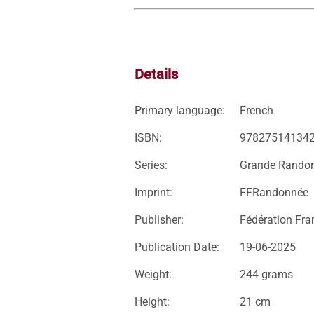
Details
Primary language:
French
ISBN:
97827514134
Series:
Grande Rando
Imprint:
FFRandonnée
Publisher:
Fédération Fra
Publication Date:
19-06-2025
Weight:
244 grams
Height:
21 cm