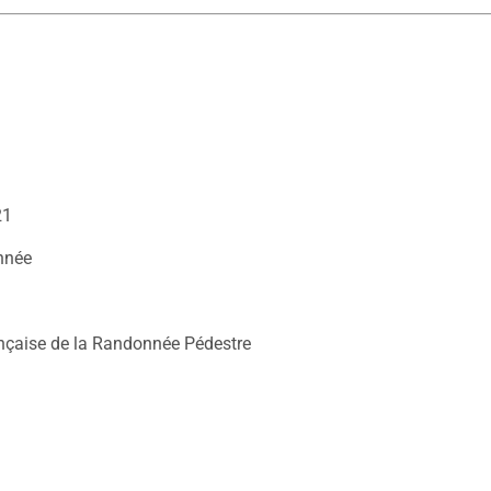
21
nnée
nçaise de la Randonnée Pédestre