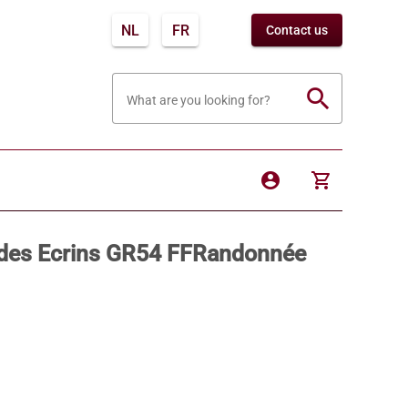
NL
FR
Contact us
search
What are you looking for?
account_circle
shopping_cart
& des Ecrins GR54 FFRandonnée