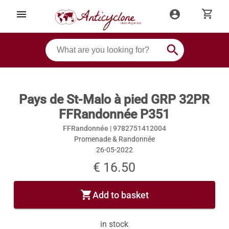
shopping_cart
menu
account_circle
search
Pays de St-Malo à pied GRP 32PR
FFRandonnée P351
FFRandonnée |
9782751412004
Promenade & Randonnée
26-05-2022
€ 16.50
shopping_cart
Add to basket
in stock