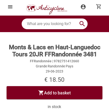
shopping_cart
menu
account_circle
search
Monts & Lacs en Haut-Languedoc
Tours 20JR FFRandonnée 3481
FFRandonnée |
9782751412660
Grande Randonnée Pays
29-06-2023
€ 18.50
shopping_cart
Add to basket
in stock