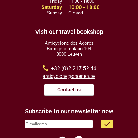
Friday
11:00 - 18:00
Saturday
10:00 - 18:00
Sunday
Closed
Visit our travel bookshop
Anticyclone des Açores
Bondgenotenlaan 104
3000 Leuven
call
+32 (0)2 217 52 46
anticyclone@craenen.be
Contact us
Subscribe to our newsletter now
done