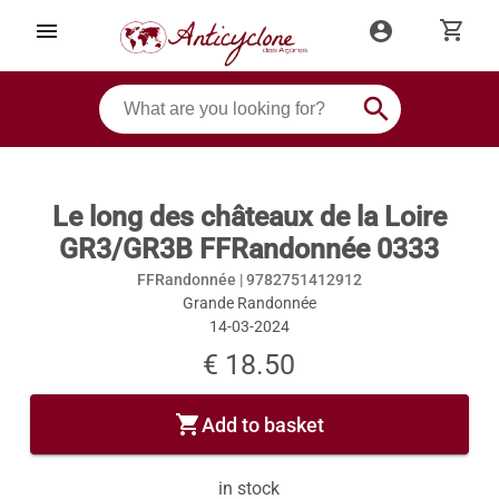
shopping_cart
menu
account_circle
search
Le long des châteaux de la Loire
GR3/GR3B FFRandonnée 0333
FFRandonnée |
9782751412912
Grande Randonnée
14-03-2024
€ 18.50
shopping_cart
Add to basket
in stock