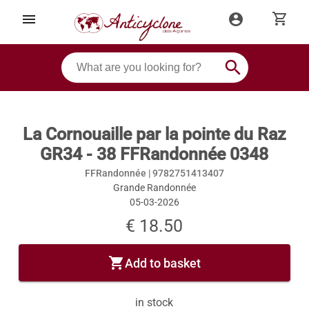
shopping_cart
menu
account_circle
search
La Cornouaille par la pointe du Raz
GR34 - 38 FFRandonnée 0348
FFRandonnée |
9782751413407
Grande Randonnée
05-03-2026
€ 18.50
shopping_cart
Add to basket
in stock