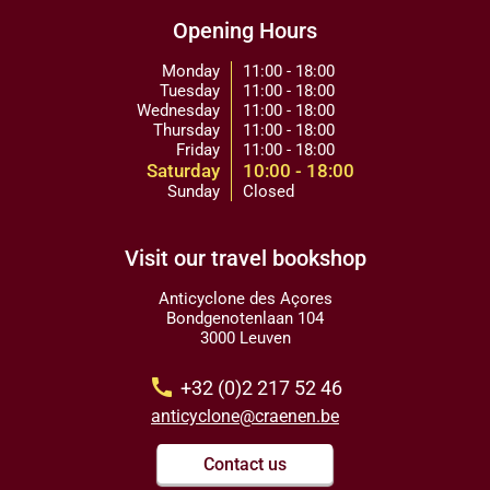
Opening Hours
Monday
11:00 - 18:00
Tuesday
11:00 - 18:00
Wednesday
11:00 - 18:00
Thursday
11:00 - 18:00
Friday
11:00 - 18:00
Saturday
10:00 - 18:00
Sunday
Closed
Visit our travel bookshop
Anticyclone des Açores
Bondgenotenlaan 104
3000 Leuven
call
+32 (0)2 217 52 46
anticyclone@craenen.be
Contact us