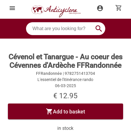
shopping_cart
menu
account_circle
search
Cévenol et Tanargue - Au coeur des
Cévennes d'Ardèche FFRandonnée
FFRandonnée |
9782751413704
L'essentiel de l'itinérance rando
06-03-2025
€ 12.95
shopping_cart
Add to basket
in stock