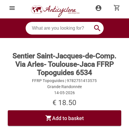
shopping_cart
menu
account_circle
search
Sentier Saint-Jacques-de-Comp.
Via Arles- Toulouse-Jaca FFRP
Topoguides 6534
FFRP Topoguides |
9782751413575
Grande Randonnée
14-05-2026
€ 18.50
shopping_cart
Add to basket