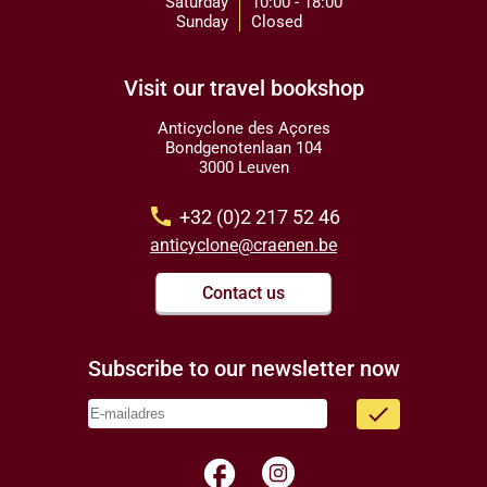
Saturday
10:00 - 18:00
Sunday
Closed
Visit our travel bookshop
Anticyclone des Açores
Bondgenotenlaan 104
3000 Leuven
call
+32 (0)2 217 52 46
anticyclone@craenen.be
Contact us
Subscribe to our newsletter now
done
facebook