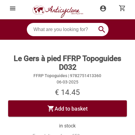
shopping_cart
menu
account_circle
search
Le Gers à pied FFRP Topoguides
D032
FFRP Topoguides |
9782751413360
06-03-2025
€ 14.45
shopping_cart
Add to basket
in stock