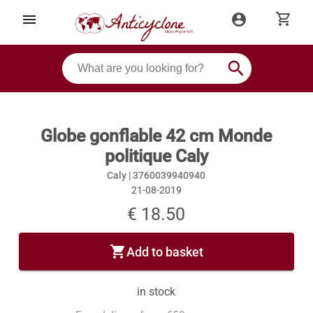
shopping_cart
menu
account_circle
search
Globe gonflable 42 cm Monde
politique Caly
Caly |
3760039940940
21-08-2019
€ 18.50
shopping_cart
Add to basket
in stock