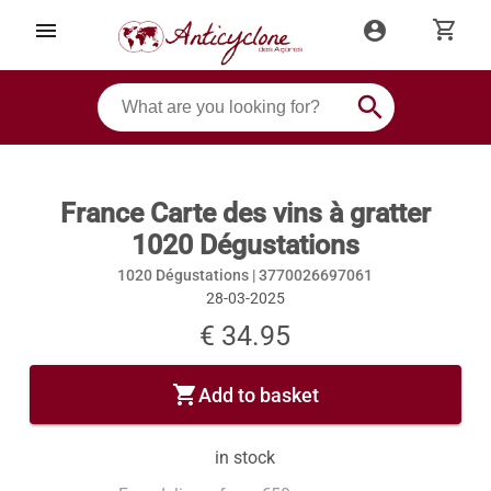
shopping_cart
menu
account_circle
search
France Carte des vins à gratter
1020 Dégustations
1020 Dégustations |
3770026697061
28-03-2025
€ 34.95
shopping_cart
Add to basket
in stock